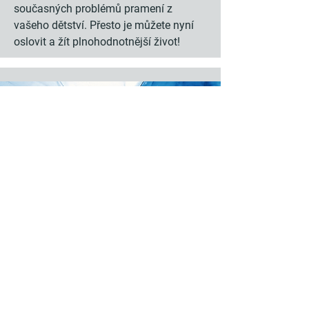
současných problémů pramení z
vašeho dětství. Přesto je můžete nyní
oslovit a žít plnohodnotnější život!
Odhalení mýtu o rovnováze
mezi pracovním a soukromým
životem
[Ne]rovnováha mezi pracovním a