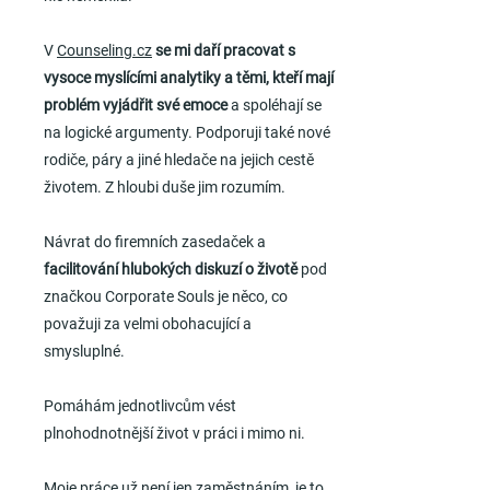
V
Counseling.cz
se mi daří pracovat s
vysoce myslícími analytiky a těmi, kteří mají
problém vyjádřit své emoce
a spoléhají se
na logické argumenty. Podporuji také nové
rodiče, páry a jiné hledače na jejich cestě
životem. Z hloubi duše jim rozumím.
Návrat do firemních zasedaček a
facilitování hlubokých diskuzí o životě
pod
značkou Corporate Souls je něco, co
považuji za velmi obohacující a
smysluplné.
Pomáhám jednotlivcům vést
plnohodnotnější život v práci i mimo ni.
Moje práce už není jen zaměstnáním, je to