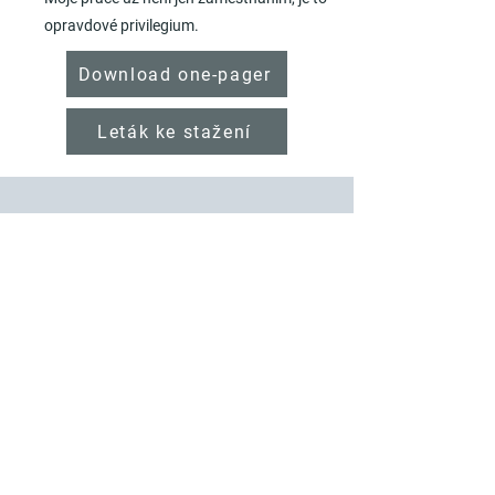
opravdové privilegium.
Download one-pager
Leták ke stažení
Zjistěte více o mých
workshopech
Využívám své profesionální zkušenosti
v oblasti korporátního světa a
psychoterapie, abych účastníkům
nabídla zážitkovou zkušenost v oblasti
duševního zdraví.